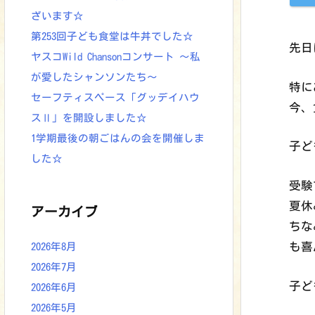
ざいます☆
第253回子ども食堂は牛丼でした☆
先日
ヤスコWild Chansonコンサート ～私
が愛したシャンソンたち～
特に
セーフティスペース「グッデイハウ
今、
スⅡ」を開設しました☆
1学期最後の朝ごはんの会を開催しま
子ど
した☆
受験
夏休
アーカイブ
ちな
も喜
2026年8月
2026年7月
子ど
2026年6月
2026年5月