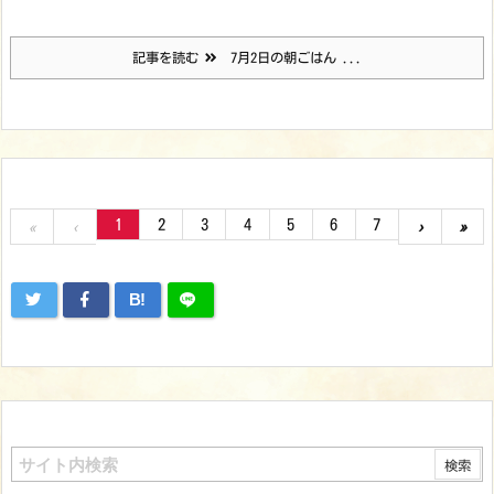
記事を読む
7月2日の朝ごはん ...
1
2
3
4
5
6
7
«
‹
›
»
B!