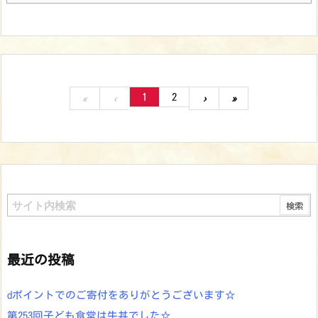
1
2
«
‹
›
»
最近の投稿
dポイントでのご寄付をありがとうございます☆
第253回子ども食堂は牛丼でした☆