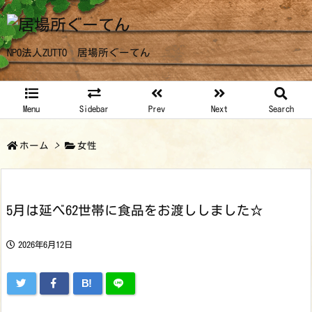
NPO法人ZUTTO 居場所ぐーてん
Menu
Sidebar
Prev
Next
Search
ホーム
>
女性
5月は延べ62世帯に食品をお渡ししました☆
2026年6月12日
B!