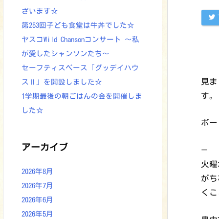
ざいます☆
第253回子ども食堂は牛丼でした☆
ヤスコWild Chansonコンサート ～私
が愛したシャンソンたち～
セーフティスペース「グッデイハウ
見ま
スⅡ」を開設しました☆
す。
1学期最後の朝ごはんの会を開催しま
した☆
ボー
アーカイブ
—
火曜
2026年8月
がち
2026年7月
くこ
2026年6月
2026年5月