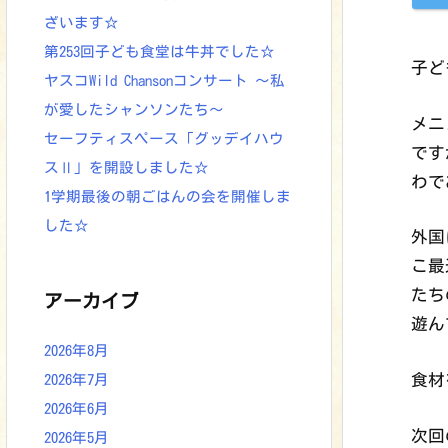
ざいます☆
第253回子ども食堂は牛丼でした☆
子ど
ヤスコWild Chansonコンサート ～私
が愛したシャンソンたち～
メニ
セーフティスペース「グッデイハウ
です
スⅡ」を開設しました☆
わで
1学期最後の朝ごはんの会を開催しま
した☆
外国
こ最
たち
アーカイブ
遊ん
2026年8月
食材
2026年7月
2026年6月
次回
2026年5月