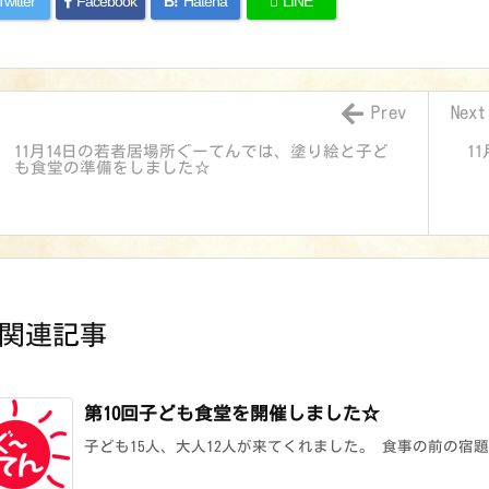
Twitter
Facebook
B!
Hatena
LINE
Prev
Next
11月14日の若者居場所ぐーてんでは、塗り絵と子ど
1
も食堂の準備をしました☆
関連記事
第10回子ども食堂を開催しました☆
子ども15人、大人12人が来てくれました。 食事の前の宿題