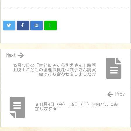
B!
Next
12月17日の「さとにきたらええやん」映画
上映＋こどもの里理事長荘保共子さん講演
会の打ち合わせをしました☆
Prev
★11月4日（金）、5日（土）庄内バルに参
加します★