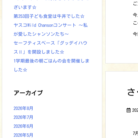
ご
ざいます☆
今
第253回子ども食堂は牛丼でした☆
こ
ヤスコWild Chansonコンサート ～私
今
が愛したシャンソンたち～
セーフティスペース「グッデイハウ
スⅡ」を開設しました☆
1学期最後の朝ごはんの会を開催しま
した☆
さ
アーカイブ
2026年8月
2
2026年7月
2026年6月
7
2026年5月