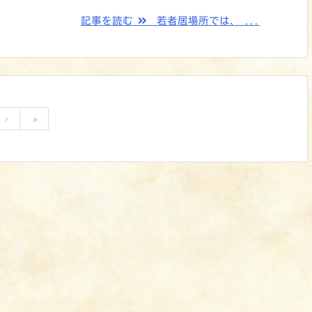
記事を読む
若者居場所では、 ...
›
»