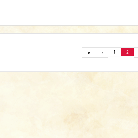
1
2
«
‹